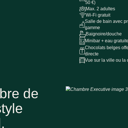
50 €)
Max. 2 adultes
Wi-Fi gratuit
Salle de bain avec pro
gamme
Baignoire/douche
Minibar + eau gratuit
Chocolats belges offe
directe
Vue sur la ville ou la 
Services
bre de
Gallerie
ites
Contact
tyle
e
ness
,