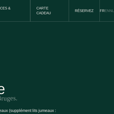
CES &
CARTE
RÉSERVEZ
FR
EN
NL
CADEAU
e
Bruges.
meaux (supplément lits jumeaux :